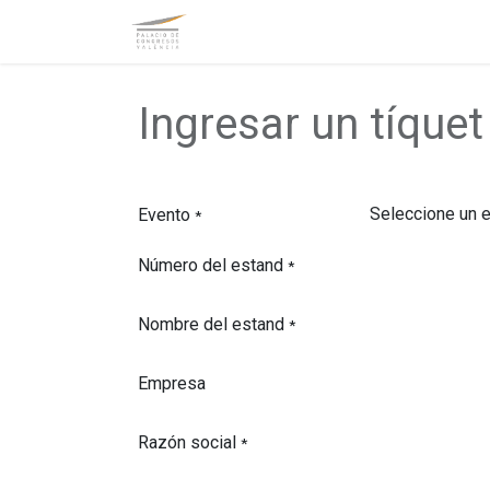
Inicio
Información General
E
Ingresar un tíquet
Evento
*
Número del estand
*
Nombre del estand
*
Empresa
Razón social
*